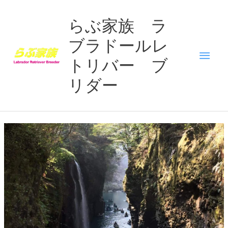
内
メ
容
らぶ家族 ラ
を
ブラドールレ
イ
ス
キ
トリバー ブ
ン
ッ
リダー
プ
メ
ニ
ュ
ー