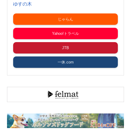
ゆすの木
じゃらん
Yahoo!トラベル
JTB
一休.com