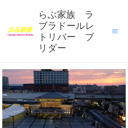
内
メ
容
らぶ家族 ラ
を
ブラドールレ
イ
ス
キ
トリバー ブ
ン
ッ
リダー
プ
メ
ニ
ュ
ー