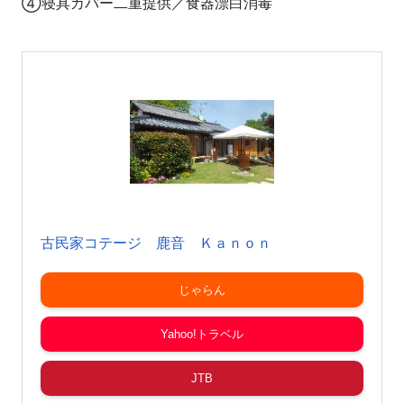
④寝具カバー二重提供／食器漂白消毒
古民家コテージ 鹿音 Ｋａｎｏｎ
じゃらん
Yahoo!トラベル
JTB