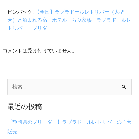
ピンバック:
【全国】ラブラドールレトリバー（大型
犬）と泊まれる宿・ホテル - らぶ家族 ラブラドールレ
トリバー ブリダー
コメントは受け付けていません。
検
索
最近の投稿
対
象
【静岡県のブリーダー】ラブラドールレトリバーの子犬
:
販売