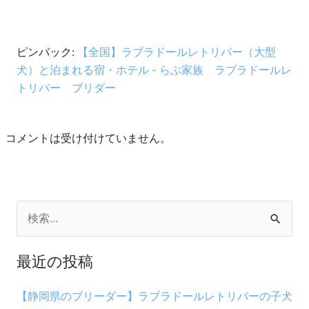
ピンバック:
【全国】ラブラドールレトリバー（大型
犬）と泊まれる宿・ホテル - らぶ家族 ラブラドールレ
トリバー ブリダー
コメントは受け付けていません。
検
索
最近の投稿
対
象
【静岡県のブリーダー】ラブラドールレトリバーの子犬
: