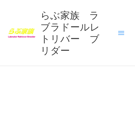
内
メ
容
らぶ家族 ラ
を
ブラドールレ
イ
ス
キ
トリバー ブ
ン
ッ
リダー
プ
メ
ニ
ュ
ー