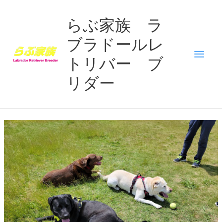
内
メ
容
らぶ家族 ラ
を
ブラドールレ
イ
ス
キ
トリバー ブ
ン
ッ
リダー
プ
メ
ニ
ュ
ー