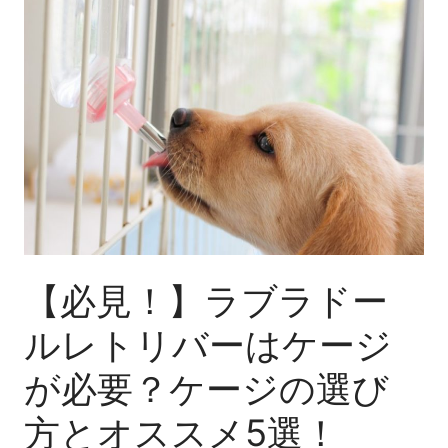
つ
見！】
が
ラ
良
ブ
い
ラ
の？
ド
ー
ル
レ
ト
リ
バ
【必見！】ラブラドー
ー
ルレトリバーはケージ
は
ケ
が必要？ケージの選び
ー
ジ
方とオススメ5選！
が