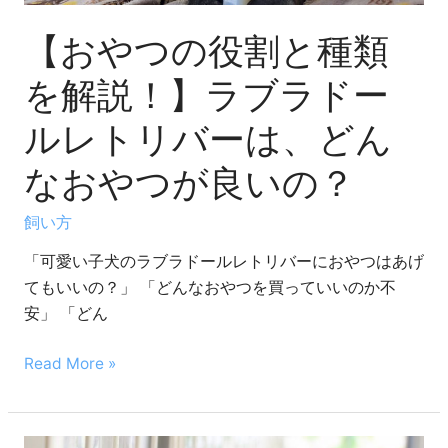
説！】
ラ
【おやつの役割と種類
ブ
ラ
を解説！】ラブラドー
ド
ルレトリバーは、どん
ー
ル
なおやつが良いの？
レ
ト
飼い方
リ
「可愛い子犬のラブラドールレトリバーにおやつはあげ
バ
てもいいの？」 「どんなおやつを買っていいのか不
ー
安」 「どん
は、
ど
Read More »
ん
な
お
や
【必