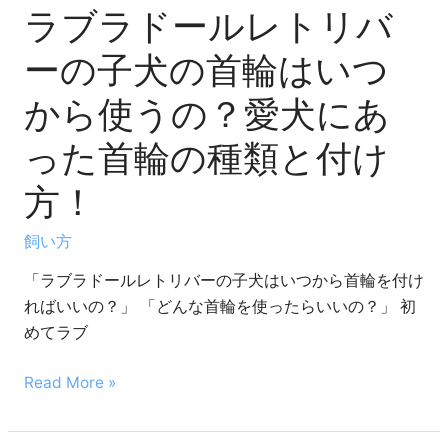
バ
ズ
ラブラドールレトリバ
ー
3
の
ーの子犬の首輪はいつ
選！
子
から使うの？愛犬にあ
犬
の
った首輪の種類と付け
首
輪
方！
は
い
飼い方
つ
「ラブラドールレトリバーの子犬はいつから首輪を付け
か
ればいいの？」 「どんな首輪を使ったらいいの？」 初
ら
めてラブ
使
う
Read More »
の？
愛
犬