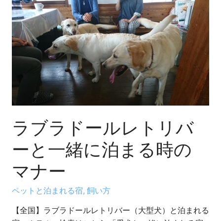
ラ
ブ
ラ
ド
ー
ル
レ
ト
リ
バ
ラブラドールレトリバ
ー
と
ーと一緒に泊まる時の
一
マナー
緒
に
ペットと泊まれる宿
,
飼い方
泊
ま
【全国】ラブラドールレトリバー（大型犬）と泊まれる
る