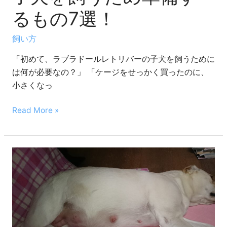
子
るもの7選！
犬
を
飼い方
飼
「初めて、ラブラドールレトリバーの子犬を飼うために
う
は何が必要なの？」 「ケージをせっかく買ったのに、
た
小さくなっ
め
準
Read More »
備
す
る
も
ラ
の
ブ
7
ラ
選！
ド
ー
ル