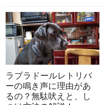
リ
ッ
ト
ラ
と
ブ
デ
ラ
メ
ド
リ
ー
ッ
ル
ト
レ
の
ト
ご
リ
紹
バ
ラブラドールレトリバ
介！
ー
の
ーの鳴き声に理由があ
鳴
るの？無駄吠えと、し
き
声