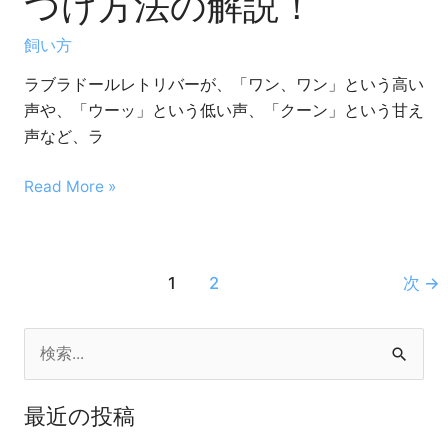
つけ方法の解説！
に
理
飼い方
由
が
ラブラドールレトリバーが、「ワン、ワン」という高い
あ
声や、「ウーッ」という低い声、「クーン」という甘え
る
声など、ラ
の？
Read More »
無
駄
吠
え
1
2
次
→
と、
し
つ
検
け
索
方
最近の投稿
対
法
の