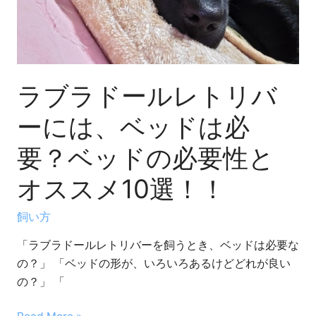
リ
バ
ー
に
は、
ラブラドールレトリバ
ベ
ッ
ーには、ベッドは必
ド
要？ベッドの必要性と
は
必
オススメ10選！！
要？
ベ
飼い方
ッ
「ラブラドールレトリバーを飼うとき、ベッドは必要な
ド
の？」 「ベッドの形が、いろいろあるけどどれが良い
の
の？」 「
必
要