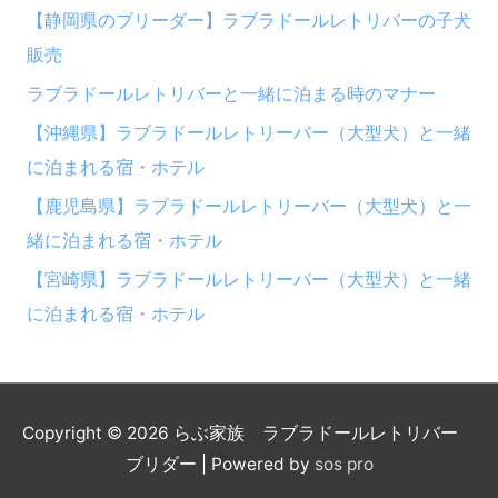
象
【静岡県のブリーダー】ラブラドールレトリバーの子犬
解
:
販売
説！
ラブラドールレトリバーと一緒に泊まる時のマナー
【沖縄県】ラブラドールレトリーバー（大型犬）と一緒
に泊まれる宿・ホテル
【鹿児島県】ラブラドールレトリーバー（大型犬）と一
緒に泊まれる宿・ホテル
【宮崎県】ラブラドールレトリーバー（大型犬）と一緒
に泊まれる宿・ホテル
Copyright © 2026
らぶ家族 ラブラドールレトリバー
ブリダー
| Powered by
sos pro