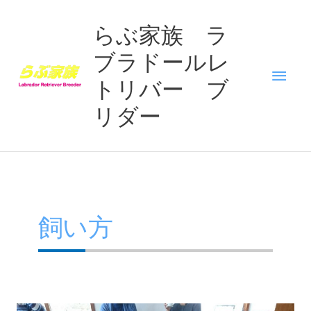
内
メ
容
らぶ家族 ラ
を
ブラドールレ
イ
ス
キ
トリバー ブ
ン
ッ
リダー
プ
メ
ニ
ュ
飼い方
ー