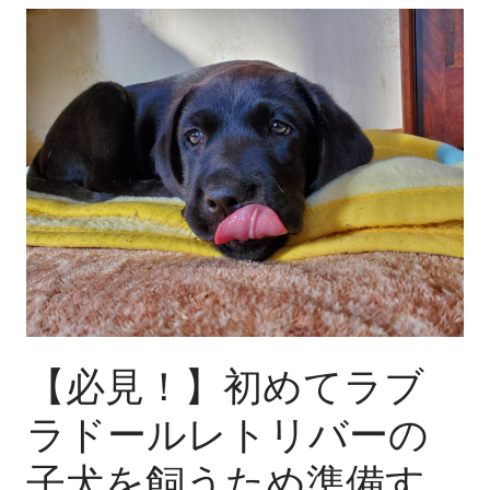
【必
に
見！】
あ
初
っ
め
た
て
首
ラ
輪
ブ
の
ラ
種
ド
類
ー
と
ル
付
レ
け
ト
方！
【必見！】初めてラブ
リ
バ
ラドールレトリバーの
ー
子犬を飼うため準備す
の