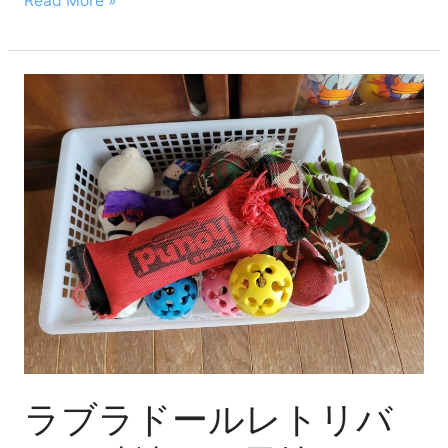
Read More »
性
と
オ
ス
ラ
ス
ブ
メ
ラ
10
ド
選！！
ー
ル
レ
ト
リ
バ
ー
は
破
ラブラドールレトリバ
壊