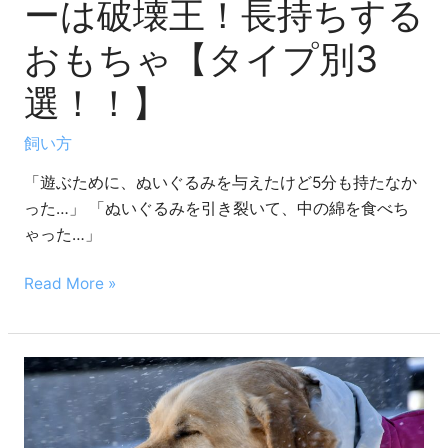
王！
ーは破壊王！長持ちする
長
おもちゃ【タイプ別3
持
ち
選！！】
す
る
飼い方
お
「遊ぶために、ぬいぐるみを与えたけど5分も持たなか
も
った…」 「ぬいぐるみを引き裂いて、中の綿を食べち
ち
ゃった…」
ゃ
【タ
Read More »
イ
プ
別
3
ラ
選！！】
ブ
ラ
ド