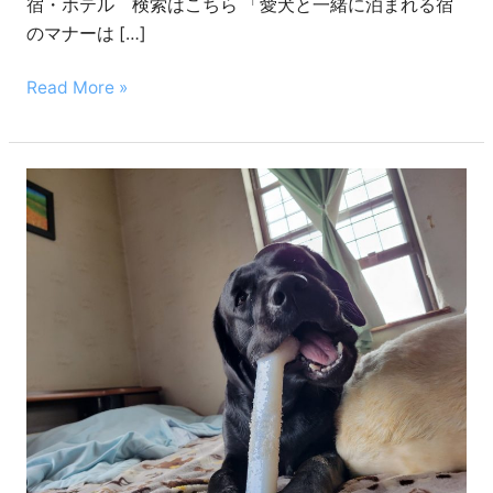
宿・ホテル 検索はこちら 「愛犬と一緒に泊まれる宿
時
のマナーは […]
の
マ
Read More »
ナ
ー
【お
や
つ
の
役
割
と
種
類
を
解