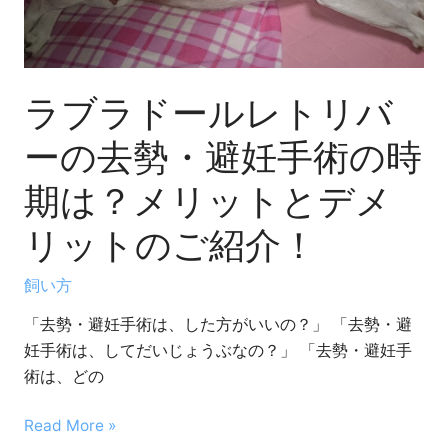
レ
ト
リ
バ
ラブラドールレトリバ
ー
の
ーの去勢・避妊手術の時
去
期は？メリットとデメ
勢・
避
リットのご紹介！
妊
手
飼い方
術
の
「去勢・避妊手術は、した方がいいの？」 「去勢・避
時
妊手術は、してだいじょうぶなの？」 「去勢・避妊手
期
術は、どの
は？
Read More »
メ