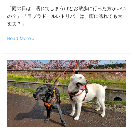
す
「雨の日は、濡れてしまうけどお散歩に行った方がいい
れ
の？」 「ラブラドールレトリバーは、雨に濡れても大
ば
丈夫？」
い
い
Read More »
の？
雨
の
ラ
日
ブ
の
ラ
お
ド
散
ー
歩
ル
便
レ
利
ト
グ
リ
ッ