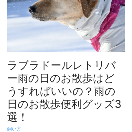
ー
ル
レ
ト
リ
バ
ー
雨
ラブラドールレトリバ
の
ー雨の日のお散歩はど
日
の
うすればいいの？雨の
お
散
日のお散歩便利グッズ3
歩
選！
は
ど
飼い方
う