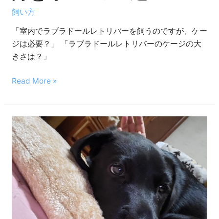
必
飼い方
要？
「室内でラブラドールレトリバーを飼うのですが、ケー
ケ
ジは必要？」 「ラブラドールレトリバーのケージの大
ー
きさは？」
ジ
の
Read More »
選
び
方
ラ
と
ブ
オ
ラ
ス
ド
ス
ー
メ
ル
5
レ
選！
ト